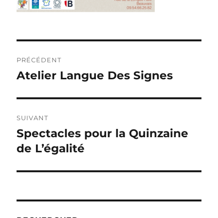
Navigation
PRÉCÉDENT
de
Atelier Langue Des Signes
Publication
précédente :
l’article
SUIVANT
Spectacles pour la Quinzaine
Publication
suivante :
de L’égalité