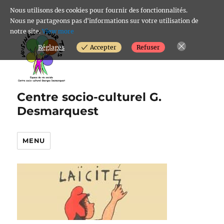
Nous utilisons des cookies pour fournir des fonctionnalités.
Nous ne partageons pas d'informations sur votre utilisation de
notre site.
View more
Réglages
Accepter
Refuser
Centre socio-culturel G.
Desmarquest
MENU