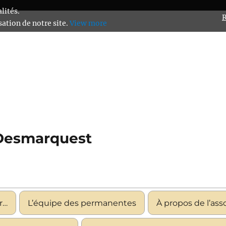
lités.
R
ation de notre site.
View more
 Desmarquest
r…
L’équipe des permanentes
À propos de l’ass