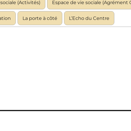
sociale (Activités)
Espace de vie sociale (Agrément C
iation
La porte à côté
L’Echo du Centre