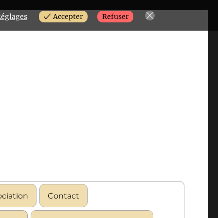
églages
Accepter
Refuser
ociation
Contact