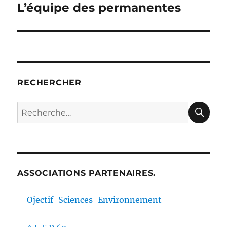
L’équipe des permanentes
Publication
suivante :
RECHERCHER
RE
Recherche
pour :
ASSOCIATIONS PARTENAIRES.
Ojectif-Sciences-Environnement