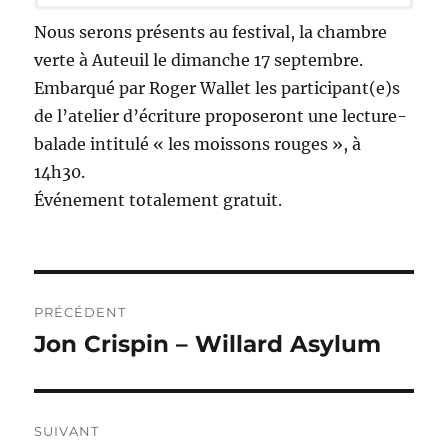
Nous serons présents au festival, la chambre
verte à Auteuil le dimanche 17 septembre.
Embarqué par Roger Wallet les participant(e)s
de l’atelier d’écriture proposeront une lecture-
balade intitulé « les moissons rouges », à
14h30.
Événement totalement gratuit.
Navigation
PRÉCÉDENT
de
Jon Crispin – Willard Asylum
Publication
précédente :
l’article
SUIVANT