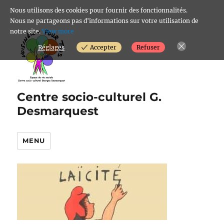
Nous utilisons des cookies pour fournir des fonctionnalités.
Nous ne partageons pas d'informations sur votre utilisation de
notre site.
View more
Réglages
Accepter
Refuser
Centre socio-culturel G.
Desmarquest
MENU