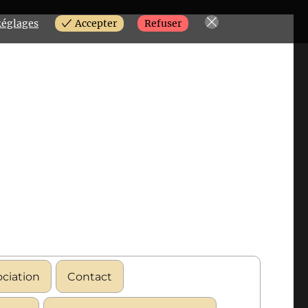
églages
Accepter
Refuser
ociation
Contact