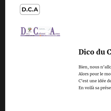
D.C.A
Dico du 
Bien, nous n’allo
Alors pour le mo
C’est une idée d
En voilà sa prés