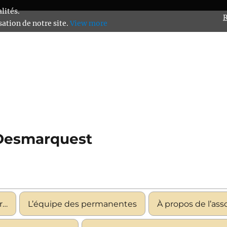
lités.
R
ation de notre site.
View more
 Desmarquest
r…
L’équipe des permanentes
À propos de l’ass