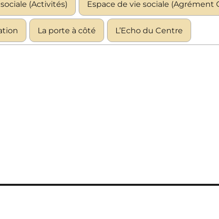
sociale (Activités)
Espace de vie sociale (Agrément C
iation
La porte à côté
L’Echo du Centre